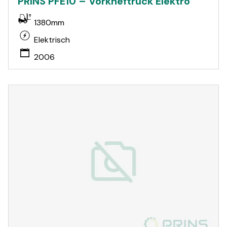
PRINS PFE10 – Vorkheftruck Elektro
1380mm
Elektrisch
2006