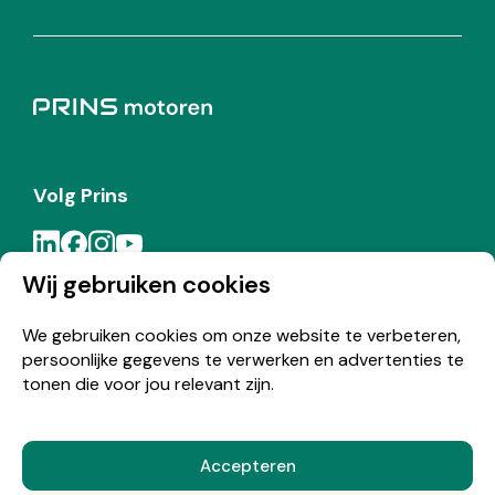
Volg Prins
Wij gebruiken cookies
Meld je aan voor de Prins nieuwsbrief
We gebruiken cookies om onze website te verbeteren,
persoonlijke gegevens te verwerken en advertenties te
Inschrijven
tonen die voor jou relevant zijn.
Accepteren
© Copyright 2026 Prins