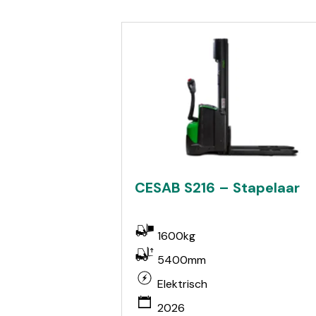
CESAB S216 – Stapelaar
1600kg
5400mm
Elektrisch
2026