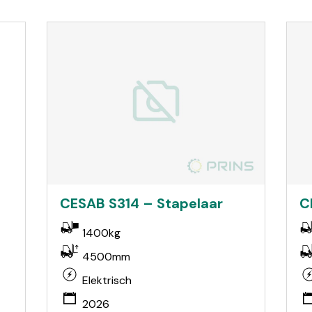
CESAB S314 – Stapelaar
C
1400kg
4500mm
Elektrisch
2026