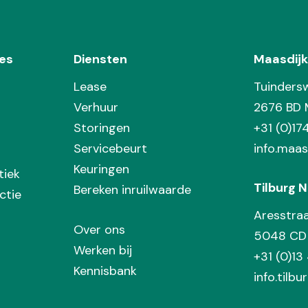
es
Diensten
Maasdijk
Lease
Tuinders
Verhuur
2676 BD 
Storingen
+31 (0)1
Servicebeurt
info.maas
Keuringen
tiek
Tilburg N
Bereken inruilwaarde
ctie
Aresstra
Over ons
5048 CD 
Werken bij
+31 (0)13
Kennisbank
info.tilbu