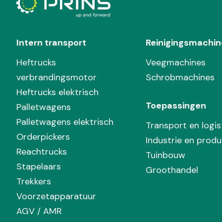
Intern transport
Reinigingsmachin
Heftrucks
Veegmachines
verbrandingsmotor
Schrobmachines
Heftrucks elektrisch
Toepassingen
Palletwagens
Palletwagens elektrisch
Transport en logis
Orderpickers
Industrie en produ
Reachtrucks
Tuinbouw
Stapelaars
Groothandel
Trekkers
Voorzetapparatuur
AGV / AMR