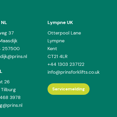
 NL
Lympne UK
weg 37
Otterpool Lane
Maasdijk
Lympne
74 257500
Kent
dijk@prins.nl
CT21 4LR
+44 1303 237122
L
info@prinsforklifts.co.uk
at 26
Servicemelding
Tilburg
 468 3978
rg@prins.nl