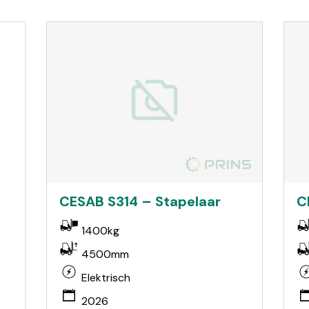
CESAB S314 – Stapelaar
C
1400kg
4500mm
Elektrisch
2026