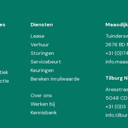
es
Diensten
Maasdijk
Lease
Tuinders
Verhuur
2676 BD 
Storingen
+31 (0)1
Servicebeurt
info.maas
Keuringen
tiek
Tilburg N
Bereken inruilwaarde
ctie
Aresstra
Over ons
5048 CD 
Werken bij
+31 (0)13
Kennisbank
info.tilbu