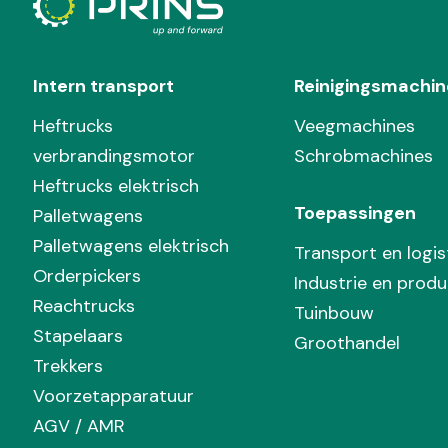
Intern transport
Reinigingsmachin
Heftrucks
Veegmachines
verbrandingsmotor
Schrobmachines
Heftrucks elektrisch
Toepassingen
Palletwagens
Palletwagens elektrisch
Transport en logis
Orderpickers
Industrie en produ
Reachtrucks
Tuinbouw
Stapelaars
Groothandel
Trekkers
Voorzetapparatuur
AGV / AMR