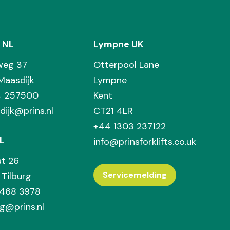
 NL
Lympne UK
weg 37
Otterpool Lane
Maasdijk
Lympne
74 257500
Kent
dijk@prins.nl
CT21 4LR
+44 1303 237122
L
info@prinsforklifts.co.uk
at 26
Servicemelding
Tilburg
 468 3978
rg@prins.nl