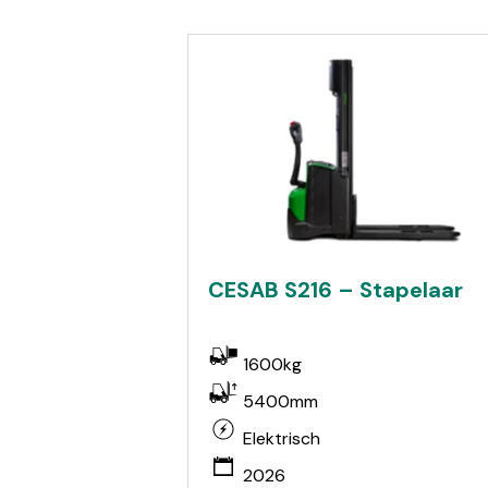
CESAB S216 – Stapelaar
1600kg
5400mm
Elektrisch
2026