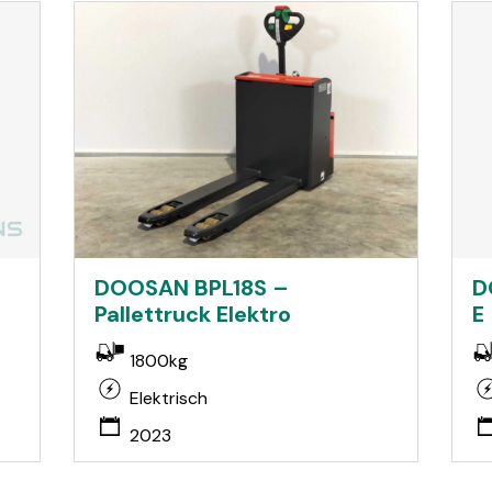
D
DOOSAN BPL18S –
E
Pallettruck Elektro
1800kg
Elektrisch
2023