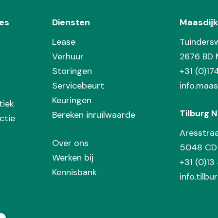
es
Diensten
Maasdijk
Lease
Tuinders
Verhuur
2676 BD 
Storingen
+31 (0)1
Servicebeurt
info.maas
Keuringen
tiek
Tilburg N
Bereken inruilwaarde
ctie
Aresstra
Over ons
5048 CD 
Werken bij
+31 (0)13
Kennisbank
info.tilbu