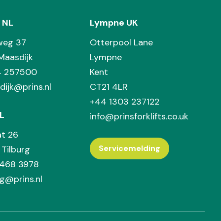
 NL
Lympne UK
weg 37
Otterpool Lane
Maasdijk
Lympne
74 257500
Kent
dijk@prins.nl
CT21 4LR
+44 1303 237122
L
info@prinsforklifts.co.uk
at 26
Servicemelding
Tilburg
 468 3978
rg@prins.nl