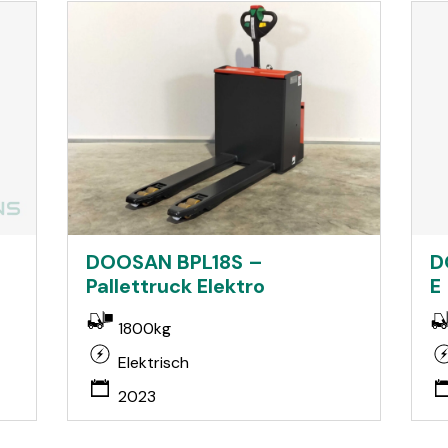
D
DOOSAN BPL18S –
E
Pallettruck Elektro
1800kg
Elektrisch
2023