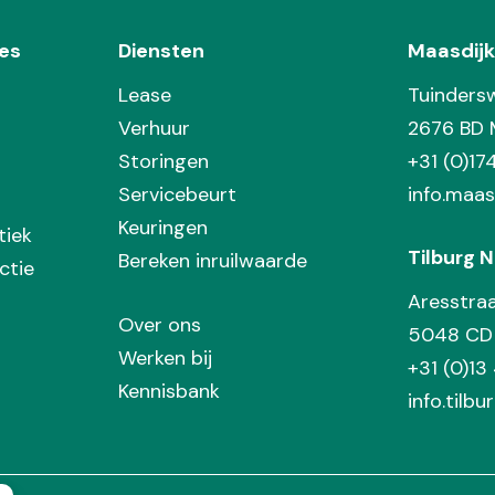
es
Diensten
Maasdijk
Lease
Tuinders
Verhuur
2676 BD 
Storingen
+31 (0)1
Servicebeurt
info.maas
Keuringen
tiek
Tilburg N
Bereken inruilwaarde
ctie
Aresstra
Over ons
5048 CD 
Werken bij
+31 (0)13
Kennisbank
info.tilbu