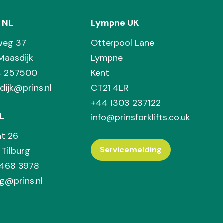
 NL
Lympne UK
weg 37
Otterpool Lane
Maasdijk
Lympne
74 257500
Kent
dijk@prins.nl
CT21 4LR
+44 1303 237122
L
info@prinsforklifts.co.uk
at 26
Servicemelding
Tilburg
 468 3978
rg@prins.nl