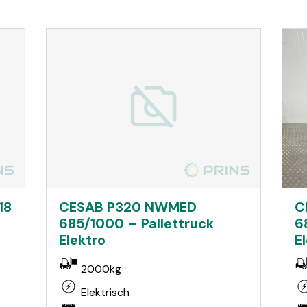
18
CESAB P320 NWMED
C
685/1000 – Pallettruck
6
Elektro
E
2000kg
Elektrisch