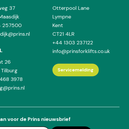
weg 37
Otterpool Lane
Maasdijk
Lympne
74 257500
Kent
dijk@prins.nl
CT21 4LR
+44 1303 237122
L
info@prinsforklifts.co.uk
at 26
Servicemelding
Tilburg
 468 3978
rg@prins.nl
an voor de Prins nieuwsbrief