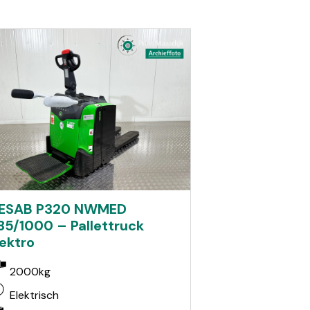
ESAB P320 NWMED
85/1000 – Pallettruck
lektro
2000kg
Elektrisch