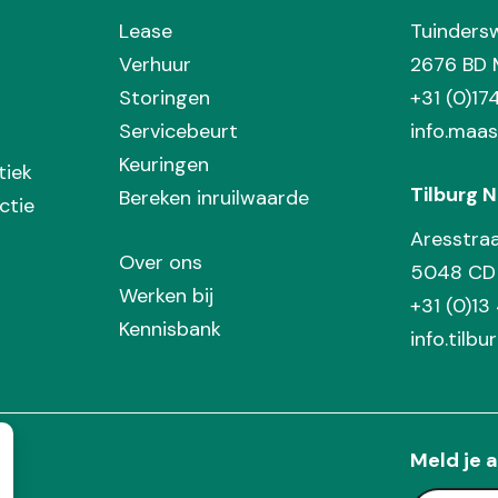
Lease
Tuinders
Verhuur
2676 BD 
Storingen
+31 (0)1
Servicebeurt
info.maas
Keuringen
tiek
Tilburg N
Bereken inruilwaarde
ctie
Aresstra
Over ons
5048 CD 
Werken bij
+31 (0)13
Kennisbank
info.tilbu
Meld je a