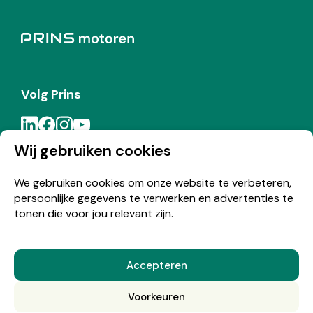
Volg Prins
Wij gebruiken cookies
Meld je aan voor de Prins nieuwsbrief
We gebruiken cookies om onze website te verbeteren,
persoonlijke gegevens te verwerken en advertenties te
Inschrijven
tonen die voor jou relevant zijn.
Accepteren
© Copyright 2026 Prins
Voorkeuren
Nederlands
English
(
Engels
)