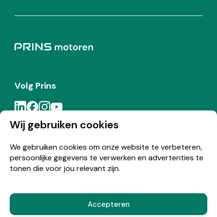
Volg Prins
Wij gebruiken cookies
Meld je aan voor de Prins nieuwsbrief
We gebruiken cookies om onze website te verbeteren,
persoonlijke gegevens te verwerken en advertenties te
Inschrijven
tonen die voor jou relevant zijn.
Accepteren
© Copyright 2026 Prins