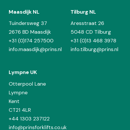
Maasdijk NL
Tilburg NL
Tuindersweg 37
Aresstraat 26
2676 BD Maasdijk
5048 CD Tilburg
+31 (0)174 257500
+31 (0)13 468 3978
info.maasdijk@prins.nl
info.tilburg@prins.nl
Lympne UK
Otterpool Lane
Lympne
Kent
CT21 4LR
+44 1303 237122
info@prinsforklifts.co.uk