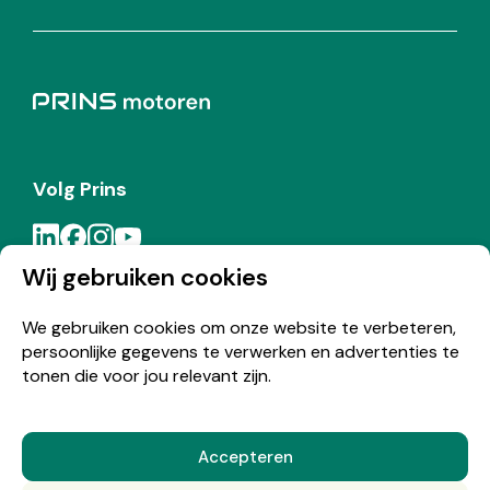
Volg Prins
Wij gebruiken cookies
Meld je aan voor de Prins nieuwsbrief
We gebruiken cookies om onze website te verbeteren,
persoonlijke gegevens te verwerken en advertenties te
Inschrijven
tonen die voor jou relevant zijn.
Accepteren
© Copyright 2026 Prins