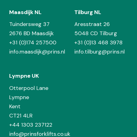
Maasdijk NL
Tilburg NL
Tuindersweg 37
Aresstraat 26
2676 BD Maasdijk
5048 CD Tilburg
+31 (0)174 257500
+31 (0)13 468 3978
info.maasdijk@prins.nl
info.tilburg@prins.nl
Lympne UK
Otterpool Lane
Lympne
Kent
CT21 4LR
+44 1303 237122
info@prinsforklifts.co.uk