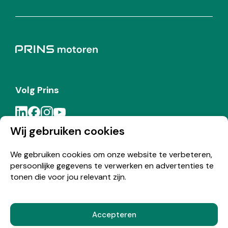
Volg Prins
Wij gebruiken cookies
Meld je aan voor de Prins nieuwsbrief
We gebruiken cookies om onze website te verbeteren,
persoonlijke gegevens te verwerken en advertenties te
Inschrijven
tonen die voor jou relevant zijn.
Accepteren
© Copyright 2026 Prins