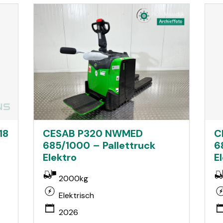
18
C
CESAB P320 NWMED
6
685/1000 – Pallettruck
E
Elektro
2000kg
Elektrisch
2026