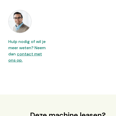
Hulp nodig of wil je
meer weten? Neem
dan
contact met
ons op.
Deze machine leasen?