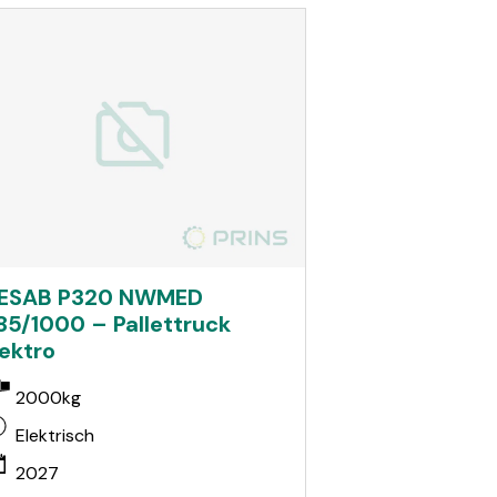
ESAB P320 NWMED
85/1000 – Pallettruck
lektro
2000kg
Elektrisch
2027