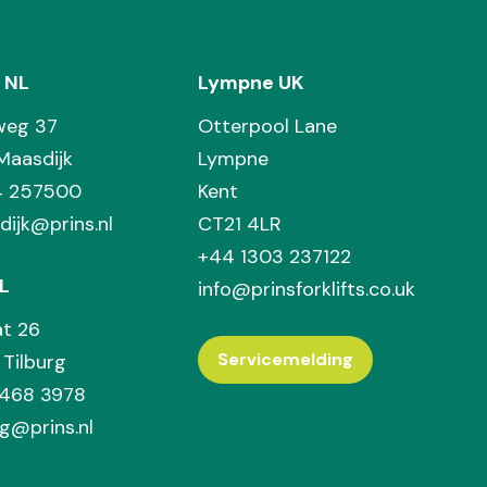
 NL
Lympne UK
weg 37
Otterpool Lane
Maasdijk
Lympne
74 257500
Kent
dijk@prins.nl
CT21 4LR
+44 1303 237122
L
info@prinsforklifts.co.uk
at 26
Servicemelding
Tilburg
 468 3978
rg@prins.nl