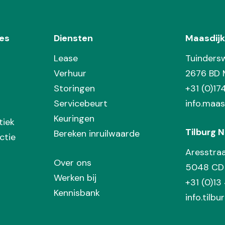
es
Diensten
Maasdijk
Lease
Tuinders
Verhuur
2676 BD 
Storingen
+31 (0)1
Servicebeurt
info.maas
Keuringen
tiek
Tilburg N
Bereken inruilwaarde
ctie
Aresstra
Over ons
5048 CD 
Werken bij
+31 (0)13
Kennisbank
info.tilbu