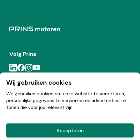
Volg Prins
Wij gebruiken cookies
Meld je aan voor de Prins nieuwsbrief
We gebruiken cookies om onze website te verbeteren,
persoonlijke gegevens te verwerken en advertenties te
Inschrijven
tonen die voor jou relevant zijn.
Accepteren
© Copyright 2026 Prins