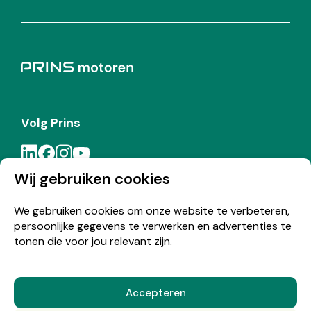
Volg Prins
Wij gebruiken cookies
Meld je aan voor de Prins nieuwsbrief
We gebruiken cookies om onze website te verbeteren,
persoonlijke gegevens te verwerken en advertenties te
Inschrijven
tonen die voor jou relevant zijn.
Accepteren
© Copyright 2026 Prins