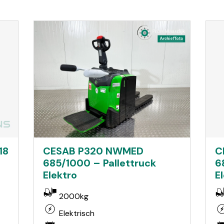
18
C
CESAB P320 NWMED
6
685/1000 – Pallettruck
E
Elektro
2000kg
Elektrisch