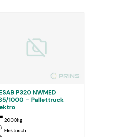
ESAB P320 NWMED
85/1000 – Pallettruck
lektro
2000kg
Elektrisch