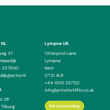
 NL
Lympne UK
weg 37
Otterpool Lane
Maasdijk
Lympne
74 257500
Kent
dijk@prins.nl
CT21 4LR
+44 1303 237122
L
info@prinsforklifts.co.uk
at 26
Servicemelding
Tilburg