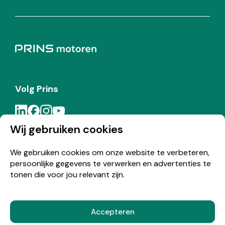
Volg Prins
Wij gebruiken cookies
Meld je aan voor de Prins nieuwsbrief
We gebruiken cookies om onze website te verbeteren,
persoonlijke gegevens te verwerken en advertenties te
Inschrijven
tonen die voor jou relevant zijn.
Accepteren
© Copyright 2026 Prins