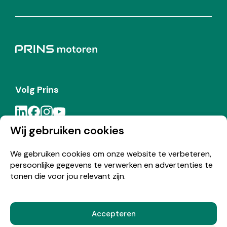
Volg Prins
Wij gebruiken cookies
Meld je aan voor de Prins nieuwsbrief
We gebruiken cookies om onze website te verbeteren,
persoonlijke gegevens te verwerken en advertenties te
Inschrijven
tonen die voor jou relevant zijn.
Accepteren
© Copyright 2026 Prins