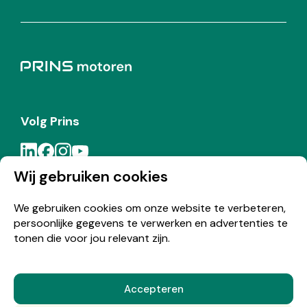
Volg Prins
Wij gebruiken cookies
Meld je aan voor de Prins nieuwsbrief
We gebruiken cookies om onze website te verbeteren,
persoonlijke gegevens te verwerken en advertenties te
Inschrijven
tonen die voor jou relevant zijn.
Accepteren
© Copyright 2026 Prins