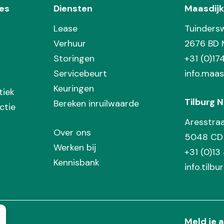
es
Diensten
Maasdijk
Lease
Tuinders
Verhuur
2676 BD 
Storingen
+31 (0)1
Servicebeurt
info.maas
Keuringen
tiek
Tilburg N
Bereken inruilwaarde
ctie
Aresstra
Over ons
5048 CD 
Werken bij
+31 (0)13
Kennisbank
info.tilbu
Meld je a