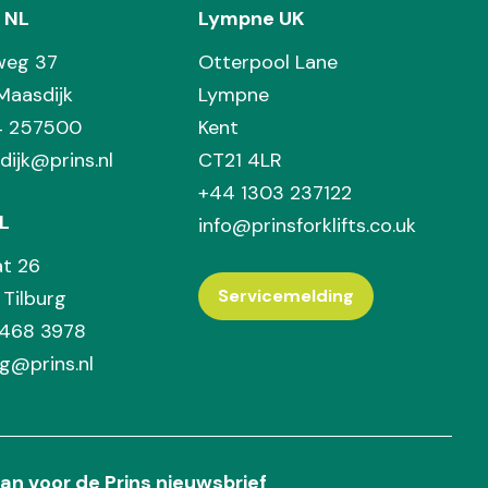
 NL
Lympne UK
weg 37
Otterpool Lane
Maasdijk
Lympne
74 257500
Kent
dijk@prins.nl
CT21 4LR
+44 1303 237122
L
info@prinsforklifts.co.uk
at 26
Servicemelding
Tilburg
 468 3978
rg@prins.nl
an voor de Prins nieuwsbrief