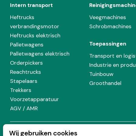
Intern transport
Reinigingsmachin
Heftrucks
Veegmachines
verbrandingsmotor
Schrobmachines
Heftrucks elektrisch
Toepassingen
Palletwagens
Palletwagens elektrisch
Transport en logis
Orderpickers
Industrie en produ
Reachtrucks
Tuinbouw
Stapelaars
Groothandel
Trekkers
Voorzetapparatuur
AGV / AMR
Wij gebruiken cookies
Volg Prins