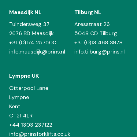
Maasdijk NL
Tilburg NL
Tuindersweg 37
Aresstraat 26
2676 BD Maasdijk
5048 CD Tilburg
+31 (0)174 257500
+31 (0)13 468 3978
info.maasdijk@prins.nl
info.tilburg@prins.nl
Lympne UK
Otterpool Lane
Lympne
Kent
CT21 4LR
+44 1303 237122
info@prinsforklifts.co.uk