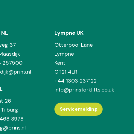
 NL
Lympne UK
weg 37
Otterpool Lane
Maasdijk
Lympne
74 257500
Kent
dijk@prins.nl
CT21 4LR
+44 1303 237122
L
info@prinsforklifts.co.uk
at 26
Servicemelding
Tilburg
 468 3978
rg@prins.nl