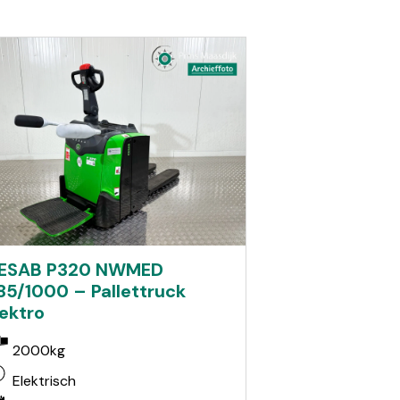
ESAB P320 NWMED
85/1000 – Pallettruck
lektro
2000kg
Elektrisch