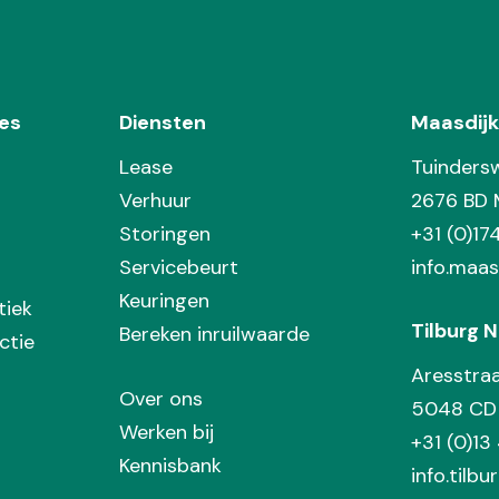
es
Diensten
Maasdijk
Lease
Tuinders
Verhuur
2676 BD 
Storingen
+31 (0)1
Servicebeurt
info.maas
Keuringen
tiek
Tilburg N
Bereken inruilwaarde
ctie
Aresstra
Over ons
5048 CD 
Werken bij
+31 (0)13
Kennisbank
info.tilbu