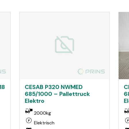
18
CESAB P320 NWMED
C
685/1000 – Pallettruck
6
Elektro
E
2000kg
Elektrisch