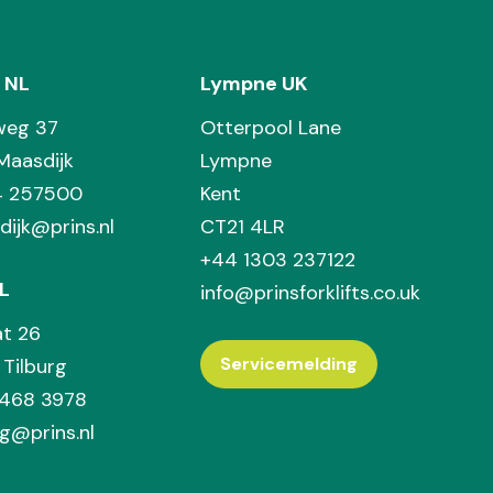
 NL
Lympne UK
weg 37
Otterpool Lane
Maasdijk
Lympne
74 257500
Kent
dijk@prins.nl
CT21 4LR
+44 1303 237122
L
info@prinsforklifts.co.uk
at 26
Servicemelding
Tilburg
 468 3978
rg@prins.nl