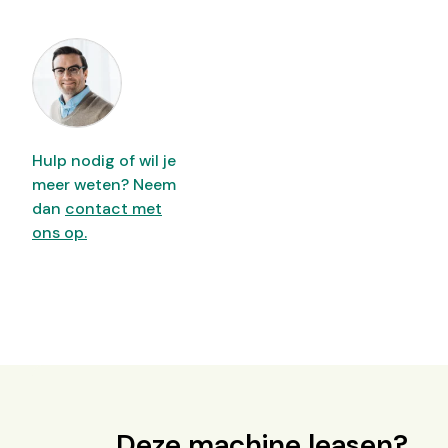
Hulp nodig of wil je
meer weten? Neem
dan
contact met
ons op.
Deze machine leasen?