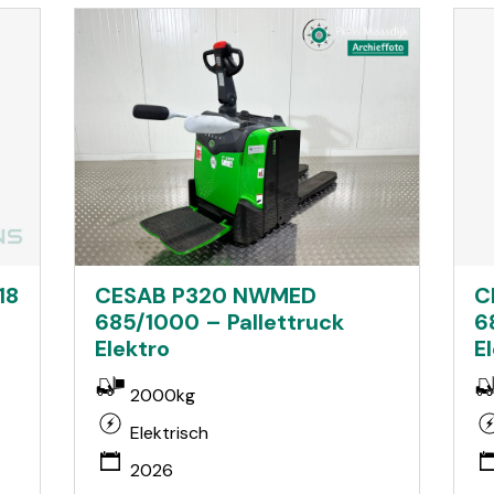
18
C
CESAB P320 NWMED
6
685/1000 – Pallettruck
E
Elektro
2000kg
Elektrisch
2026