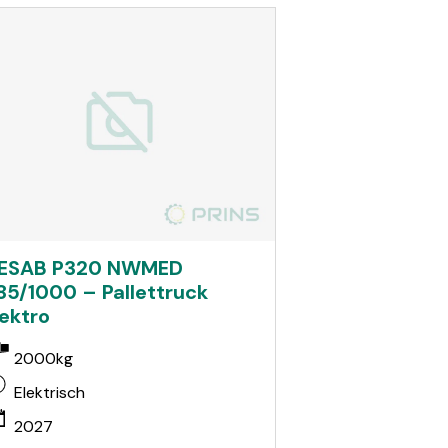
ESAB P320 NWMED
85/1000 – Pallettruck
lektro
2000kg
Elektrisch
2027