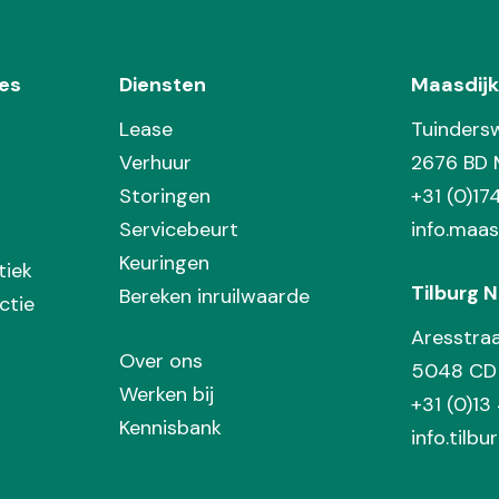
es
Diensten
Maasdijk
Lease
Tuinders
Verhuur
2676 BD 
Storingen
+31 (0)1
Servicebeurt
info.maas
Keuringen
tiek
Tilburg N
Bereken inruilwaarde
ctie
Aresstra
Over ons
5048 CD 
Werken bij
+31 (0)13
Kennisbank
info.tilbu