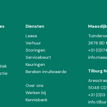
es
Diensten
Maasdijk
Lease
Tuinders
Verhuur
2676 BD 
Storingen
+31 (0)1
Servicebeurt
info.maas
Keuringen
tiek
Tilburg N
Bereken inruilwaarde
ctie
Aresstra
Over ons
5048 CD 
Werken bij
+31 (0)13
Kennisbank
info.tilbu