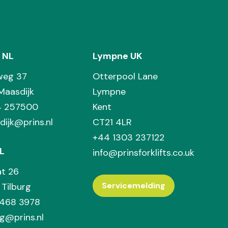
 NL
Lympne UK
weg 37
Otterpool Lane
Maasdijk
Lympne
74 257500
Kent
dijk@prins.nl
CT21 4LR
+44 1303 237122
L
info@prinsforklifts.co.uk
at 26
Servicemelding
Tilburg
 468 3978
rg@prins.nl