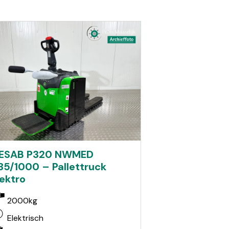
ESAB P320 NWMED
85/1000 – Pallettruck
lektro
2000kg
Elektrisch