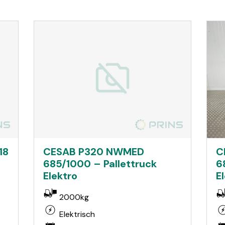
18
CESAB P320 NWMED
C
685/1000 – Pallettruck
6
Elektro
E
2000kg
Elektrisch