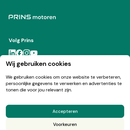
Volg Prins
Wij gebruiken cookies
Meld je aan voor de Prins nieuwsbrief
We gebruiken cookies om onze website te verbeteren,
persoonlijke gegevens te verwerken en advertenties te
Inschrijven
tonen die voor jou relevant zijn.
Accepteren
© Copyright 2026 Prins
Voorkeuren
Nederlands
English
(
Engels
)