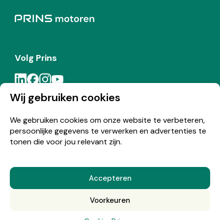
Volg Prins
Wij gebruiken cookies
Meld je aan voor de Prins nieuwsbrief
We gebruiken cookies om onze website te verbeteren,
persoonlijke gegevens te verwerken en advertenties te
Inschrijven
tonen die voor jou relevant zijn.
Accepteren
© Copyright 2026 Prins
Voorkeuren
Nederlands
English
(
Engels
)