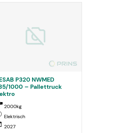
ESAB P320 NWMED
85/1000 – Pallettruck
lektro
2000kg
Elektrisch
2027