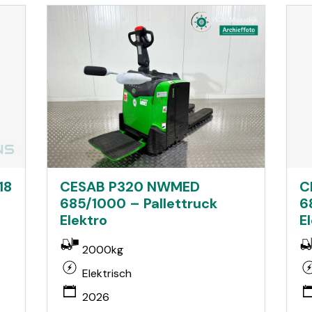
18
C
CESAB P320 NWMED
6
685/1000 – Pallettruck
E
Elektro
2000kg
Elektrisch
2026