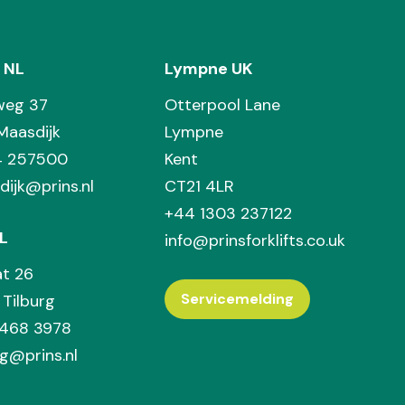
 NL
Lympne UK
weg 37
Otterpool Lane
Maasdijk
Lympne
74 257500
Kent
dijk@prins.nl
CT21 4LR
+44 1303 237122
L
info@prinsforklifts.co.uk
at 26
Servicemelding
Tilburg
 468 3978
rg@prins.nl