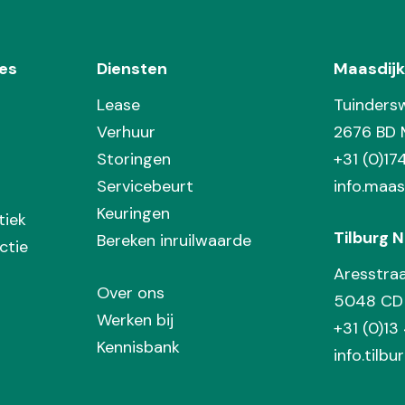
es
Diensten
Maasdijk
Lease
Tuinders
Verhuur
2676 BD 
Storingen
+31 (0)1
Servicebeurt
info.maas
Keuringen
tiek
Tilburg N
Bereken inruilwaarde
ctie
Aresstra
Over ons
5048 CD 
Werken bij
+31 (0)13
Kennisbank
info.tilbu