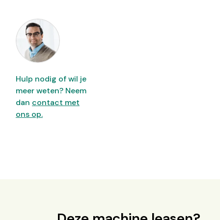
Hulp nodig of wil je
meer weten? Neem
dan
contact met
ons op.
Deze machine leasen?