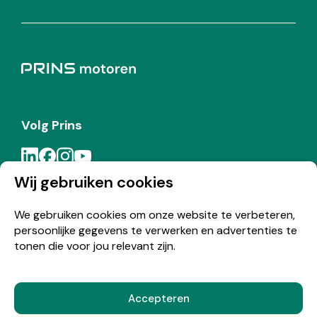
Volg Prins
Wij gebruiken cookies
Meld je aan voor de Prins nieuwsbrief
We gebruiken cookies om onze website te verbeteren,
persoonlijke gegevens te verwerken en advertenties te
Inschrijven
tonen die voor jou relevant zijn.
Accepteren
© Copyright 2026 Prins