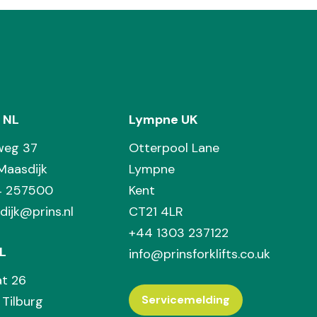
 NL
Lympne UK
weg 37
Otterpool Lane
Maasdijk
Lympne
74 257500
Kent
dijk@prins.nl
CT21 4LR
+44 1303 237122
L
info@prinsforklifts.co.uk
at 26
Servicemelding
Tilburg