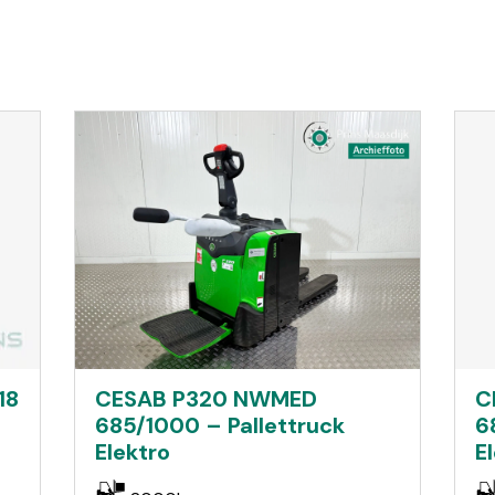
18
CESAB P320 NWMED
C
685/1000 – Pallettruck
6
Elektro
E