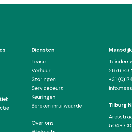
es
Diensten
Maasdijk
Lease
Tuinders
Verhuur
2676 BD 
Storingen
+31 (0)1
Servicebeurt
info.maas
Keuringen
tiek
Tilburg N
Bereken inruilwaarde
ctie
Aresstra
Over ons
5048 CD 
Werken bij