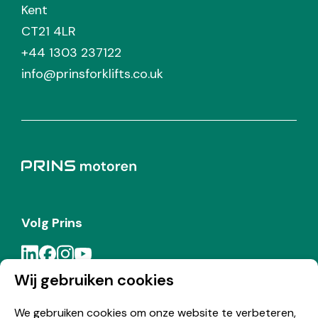
Kent
CT21 4LR
+44 1303 237122
info@prinsforklifts.co.uk
Volg Prins
Wij gebruiken cookies
Meld je aan voor de Prins nieuwsbrief
We gebruiken cookies om onze website te verbeteren,