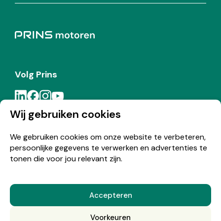
Volg Prins
Wij gebruiken cookies
Meld je aan voor de Prins nieuwsbrief
We gebruiken cookies om onze website te verbeteren,
persoonlijke gegevens te verwerken en advertenties te
Inschrijven
tonen die voor jou relevant zijn.
Accepteren
© Copyright 2026 Prins
Voorkeuren