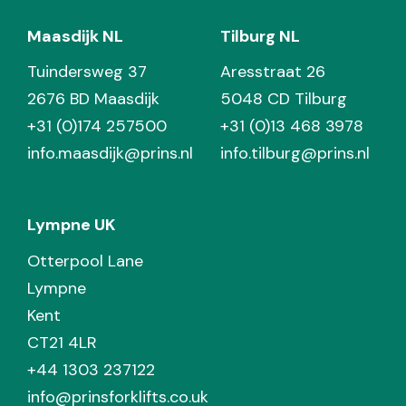
Maasdijk NL
Tilburg NL
Tuindersweg 37
Aresstraat 26
2676 BD Maasdijk
5048 CD Tilburg
+31 (0)174 257500
+31 (0)13 468 3978
info.maasdijk@prins.nl
info.tilburg@prins.nl
Lympne UK
Otterpool Lane
Lympne
Kent
CT21 4LR
+44 1303 237122
info@prinsforklifts.co.uk