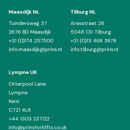
Maasdijk NL
Tilburg NL
Tuindersweg 37
Aresstraat 26
2676 BD Maasdijk
5048 CD Tilburg
+31 (0)174 257500
+31 (0)13 468 3978
info.maasdijk@prins.nl
info.tilburg@prins.nl
Lympne UK
Otterpool Lane
Lympne
Kent
CT21 4LR
+44 1303 237122
info@prinsforklifts.co.uk