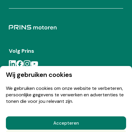
Volg Prins
Wij gebruiken cookies
Meld je aan voor de Prins nieuwsbrief
We gebruiken cookies om onze website te verbeteren,
persoonlijke gegevens te verwerken en advertenties te
Inschrijven
tonen die voor jou relevant zijn.
Accepteren
© Copyright 2026 Prins