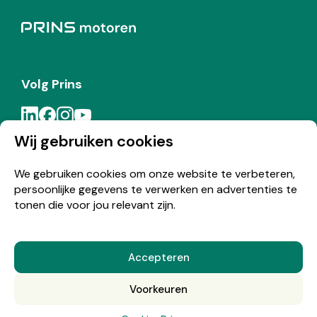
Volg Prins
Wij gebruiken cookies
Meld je aan voor de Prins nieuwsbrief
We gebruiken cookies om onze website te verbeteren,
persoonlijke gegevens te verwerken en advertenties te
Inschrijven
tonen die voor jou relevant zijn.
Accepteren
© Copyright 2026 Prins
Voorkeuren
Nederlands
English
(
Engels
)