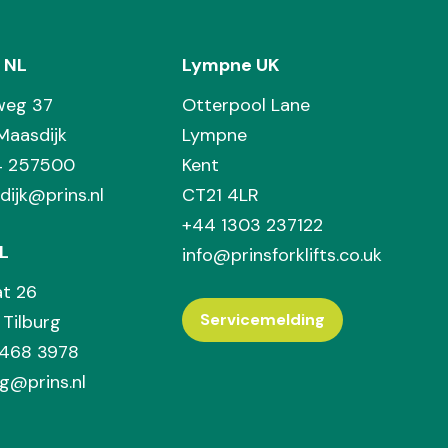
 NL
Lympne UK
weg 37
Otterpool Lane
Maasdijk
Lympne
74 257500
Kent
dijk@prins.nl
CT21 4LR
+44 1303 237122
L
info@prinsforklifts.co.uk
at 26
Servicemelding
Tilburg
 468 3978
rg@prins.nl