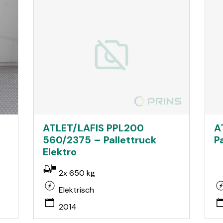
ATLET/LAFIS PPL200
A
560/2375 – Pallettruck
P
Elektro
2x 650 kg
Elektrisch
2014