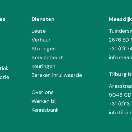
es
Diensten
Maasdijk
Lease
Tuinders
Verhuur
2676 BD 
Storingen
+31 (0)1
Servicebeurt
info.maas
Keuringen
tiek
Tilburg N
Bereken inruilwaarde
ctie
Aresstra
Over ons
5048 CD 
Werken bij
+31 (0)13
Kennisbank
info.tilbu