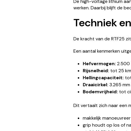
De high-voltage lithium a
werken. Daarbij blijft de b
Techniek en 
De kracht van de RTF25 zit
Een aantal kenmerken uitge
Hefvermogen:
2.500 
Rijsnelheid:
tot 25 km
Hellingcapaciteit:
to
Draaicirkel:
3.265 mm
Bodemvrijheid:
tot c
Dit vertaalt zich naar een 
makkelijk manoeuvreer
grip houdt op los of na