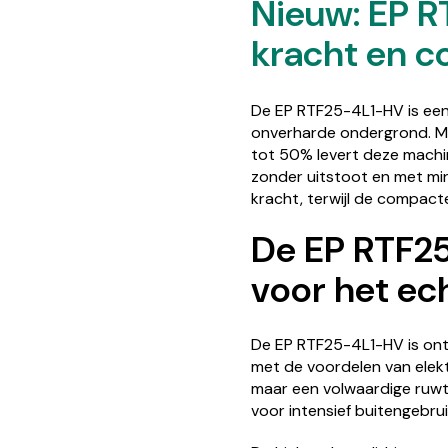
Nieuw: EP RT
kracht en co
De EP RTF25-4L1-HV is een 
onverharde ondergrond. Me
tot 50% levert deze machin
zonder uitstoot en met min
kracht, terwijl de compac
De EP RTF25
voor het ec
De EP RTF25-4L1-HV is ontw
met de voordelen van elektri
maar een volwaardige ruwt
voor intensief buitengebrui