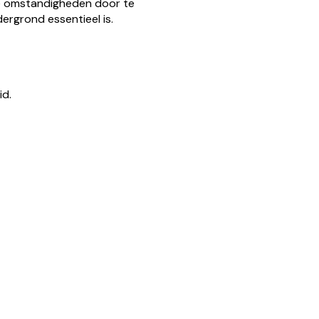
re omstandigheden door te
dergrond essentieel is.
id.