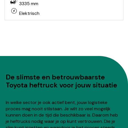
3335 mm
Elektrisch
De slimste en betrouwbaarste
Toyota heftruck voor jouw situatie
In welke sector je ook actief bent, jouw logistieke
proces mag nooit stilstaan. Je wilt zo veel mogelijk
kunnen doen in de tijd die beschikbaar is. Daarom heb
je heftrucks nodig waar je op kunt vertrouwen. Die je
slim kunt inzetten en waardoor je het proces steeds