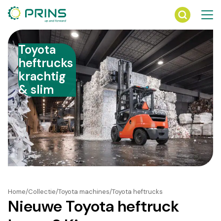
Ga
direct
naar
de
Toyota
inhoud
heftrucks
krachtig
& slim
Home
Collectie
Toyota machines
Toyota heftrucks
Nieuwe Toyota heftruck