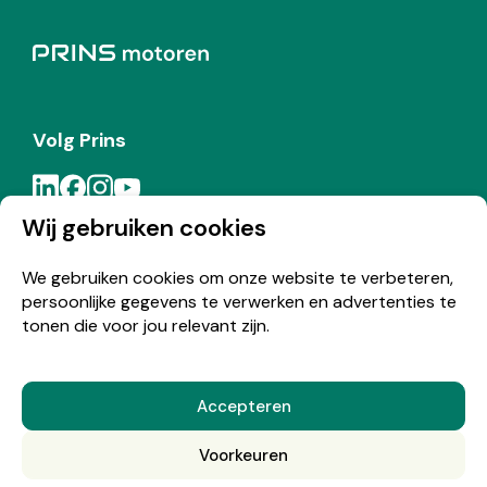
Volg Prins
Wij gebruiken cookies
Meld je aan voor de Prins nieuwsbrief
We gebruiken cookies om onze website te verbeteren,
persoonlijke gegevens te verwerken en advertenties te
Inschrijven
tonen die voor jou relevant zijn.
Accepteren
© Copyright 2026 Prins
Voorkeuren
Nederlands