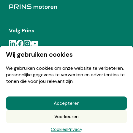
Volg Prins
Wij gebruiken cookies
Meld je aan voor de Prins nieuwsbrief
We gebruiken cookies om onze website te verbeteren,
persoonlijke gegevens te verwerken en advertenties te
Inschrijven
tonen die voor jou relevant zijn.
Accepteren
© Copyright 2026 Prins
Voorkeuren
Nederlands
Cookies
Privacy