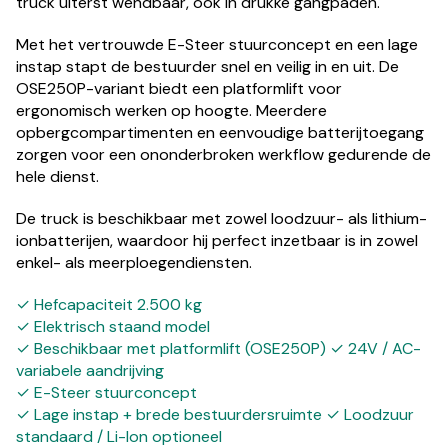
truck uiterst wendbaar, ook in drukke gangpaden.
Met het vertrouwde E-Steer stuurconcept en een lage
instap stapt de bestuurder snel en veilig in en uit. De
OSE250P-variant biedt een platformlift voor
ergonomisch werken op hoogte. Meerdere
opbergcompartimenten en eenvoudige batterijtoegang
zorgen voor een ononderbroken werkflow gedurende de
hele dienst.
De truck is beschikbaar met zowel loodzuur- als lithium-
ionbatterijen, waardoor hij perfect inzetbaar is in zowel
enkel- als meerploegendiensten.
✓ Hefcapaciteit 2.500 kg
✓ Elektrisch staand model
✓ Beschikbaar met platformlift (OSE250P) ✓ 24V / AC-
variabele aandrijving
✓ E-Steer stuurconcept
✓ Lage instap + brede bestuurdersruimte ✓ Loodzuur
standaard / Li-Ion optioneel