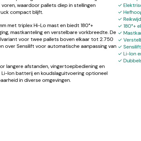
oren, waardoor pallets diep in stellingen
✓ Elektri
ruck compact blijft.
✓ Hefhoo
✓ Reikwij
m met triplex Hi-Lo mast en biedt 180°+
✓ 180°+ e
ging, mastkanteling en verstelbare vorkbreedte. De
✓ Mastkan
variant voor twee pallets boven elkaar tot 2.750
✓ Verstel
n over Sensilift voor automatische aanpassing van
✓ Sensilif
✓ Li-Ion 
✓ Dubbels
oor langere afstanden, vingertoepbediening en
i-Ion batterij en koudslaguitvoering optioneel
aarheid in diverse omgevingen.