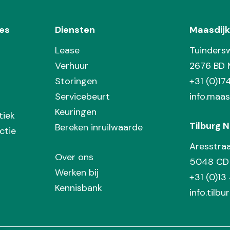
es
Diensten
Maasdijk
Lease
Tuinders
Verhuur
2676 BD 
Storingen
+31 (0)1
Servicebeurt
info.maas
Keuringen
tiek
Tilburg N
Bereken inruilwaarde
ctie
Aresstra
Over ons
5048 CD 
Werken bij
+31 (0)13
Kennisbank
info.tilbu