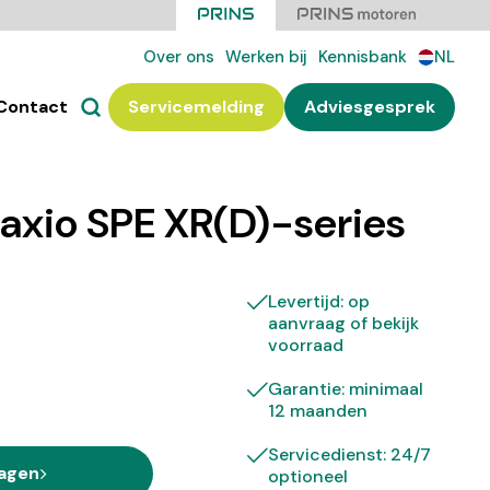
Over ons
Werken bij
Kennisbank
NL
Contact
Servicemelding
Adviesgesprek
taxio SPE XR(D)-series
Levertijd: op
aanvraag of bekijk
voorraad
Garantie: minimaal
12 maanden
Servicedienst: 24/7
ragen
optioneel