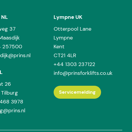
 NL
Lympne UK
weg 37
Otterpool Lane
Maasdijk
Lympne
74 257500
Kent
dijk@prins.nl
CT21 4LR
+44 1303 237122
L
info@prinsforklifts.co.uk
at 26
Servicemelding
Tilburg
 468 3978
rg@prins.nl