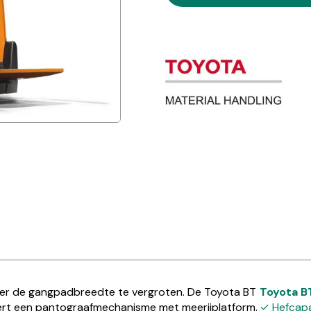
onder de gangpadbreedte te vergroten. De Toyota BT
Toyota B
ert een pantograafmechanisme met meerijplatform.
✓ Hefcapa