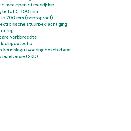
sch meelopen of meerijden
gte tot 5.400 mm
dte 790 mm (pantograaf)
lektronische stuurbekrachtiging
teling
bare vorkbreedte
t ladingdetectie
en koudslaguitvoering beschikbaar
tapelversie (XRD)