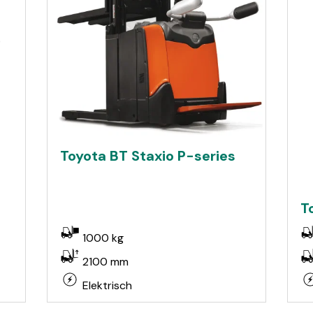
Toyota BT Staxio P-series
T
1000 kg
2100 mm
Elektrisch