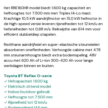
Het RRE160HR model biedt 1.600 kg capaciteit en
hefhoogtes tot 7.500 mm met Triplex Hi-Lo mast.
Krachtige 10,5 kW aandrijfmotor en 15,0 kW hefmotor in
de high-speed versie leveren rijsnelheden tot 12 km/u en
hefsnelheden tot 0,68 m/s. Reikwijdte van 614 mm voor
efficiënt dubbeldiep stapelen.
Redthane aandrijfwiel en super-elastische steunwielen
absorberen oneffenheden. Verhoogde cabine met 478
mm steunarmhoogte biedt extra bodemspeling. 48V
accu met 620 Ah of Li-Ion 300-420 Ah voor lange
werkdagen binnen en buiten.
Toyota BT Reflex O-serie
✓ Hefcapaciteit 1.600 kg
✓ Elektrisch zittend model
✓ Indoor/outdoor gebruik
✓ Hefhoogte tot 7.500 mm
✓ Rijsnelheid tot 12 km/u
✓ Bodemvrijheid 145 mm