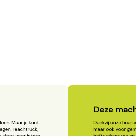
Deze mach
doen. Maar je kunt
Dankzij onze huurcon
agen, reachtruck,
maar ook voor gema
 vloot voor intern
heftruckservice en 