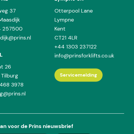
weg 37
Otterpool Lane
Maasdijk
Lympne
74 257500
Kent
dijk@prins.nl
CT21 4LR
+44 1303 237122
L
info@prinsforklifts.co.uk
at 26
Servicemelding
Tilburg
 468 3978
rg@prins.nl
an voor de Prins nieuwsbrief