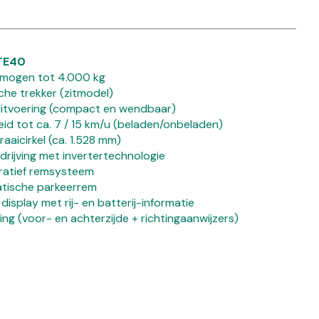
TE40
mogen tot 4.000 kg
che trekker (zitmodel)
uitvoering (compact en wendbaar)
eid tot ca. 7 / 15 km/u (beladen/onbeladen)
raaicirkel (ca. 1.528 mm)
rijving met invertertechnologie
ratief remsysteem
tische parkeerrem
 display met rij- en batterij-informatie
ing (voor- en achterzijde + richtingaanwijzers)