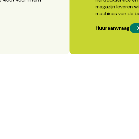
magazijn leveren wi
machines van de b
Huuraanvraag