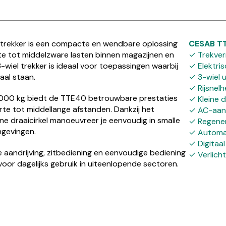
trekker is een compacte en wendbare oplossing
CESAB T
hte tot middelzware lasten binnen magazijnen en
✓ Trekver
wiel trekker is ideaal voor toepassingen waarbij
✓ Elektris
raal staan.
✓ 3-wiel 
✓ Rijsnelh
000 kg biedt de TTE40 betrouwbare prestaties
✓ Kleine d
rte tot middellange afstanden. Dankzij het
✓ AC-aand
e draaicirkel manoeuvreer je eenvoudig in smalle
✓ Regene
gevingen.
✓ Automa
✓ Digitaal
 aandrijving, zitbediening en eenvoudige bediening
✓ Verlicht
oor dagelijks gebruik in uiteenlopende sectoren.