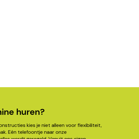
ine huren?
structies kies je niet alleen voor flexibiliteit,
k. Eén telefoontje naar onze
alles wordt geregeld. Vanuit ons eigen