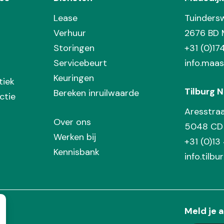
Lease
Tuinders
Verhuur
2676 BD 
Storingen
+31 (0)1
Servicebeurt
info.maas
Keuringen
tiek
Tilburg N
Bereken inruilwaarde
ctie
Aresstra
Over ons
5048 CD 
Werken bij
+31 (0)13
Kennisbank
info.tilbu
Meld je a