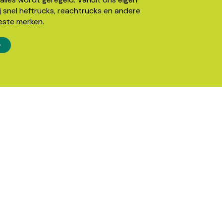
j snel heftrucks, reachtrucks en andere
este merken.