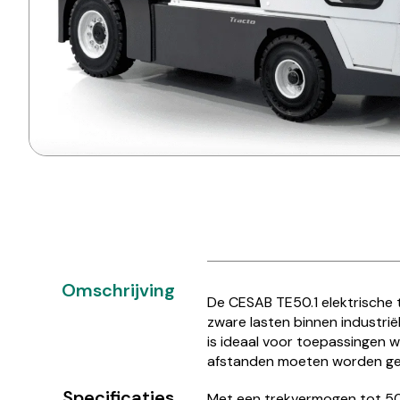
Omschrijving
De CESAB TE50.1 elektrische t
zware lasten binnen industrië
is ideaal voor toepassingen 
afstanden moeten worden ge
Specificaties
Met een trekvermogen tot 50.