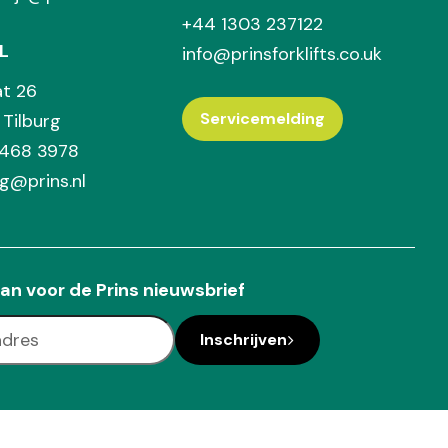
+44 1303 237122
L
info@prinsforklifts.co.uk
at 26
Servicemelding
Tilburg
 468 3978
rg@prins.nl
an voor de Prins nieuwsbrief
Inschrijven