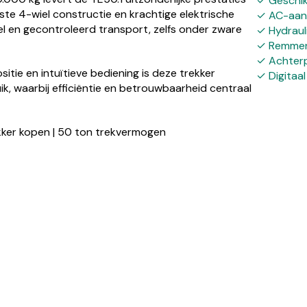
✓ Geschik
uste 4-wiel constructie en krachtige elektrische
✓ AC-aand
el en gecontroleerd transport, zelfs onder zware
✓ Hydraul
✓ Remmen 
✓ Achterp
itie en intuïtieve bediening is deze trekker
✓ Digitaal
ik, waarbij efficiëntie en betrouwbaarheid centraal
kker kopen | 50 ton trekvermogen