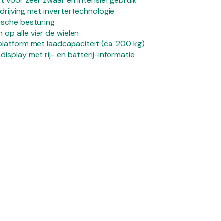
t voor zeer zwaar en intensief gebruik
rijving met invertertechnologie
ische besturing
op alle vier de wielen
latform met laadcapaciteit (ca. 200 kg)
 display met rij- en batterij-informatie