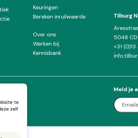
Keuringen
tiek
Tilburg N
Bereken inruilwaarde
ctie
Aresstra
Over ons
5048 CD 
Werken bij
+31 (0)13
Kennisbank
info.tilbu
Meld je a
ebsite te
deze zelf