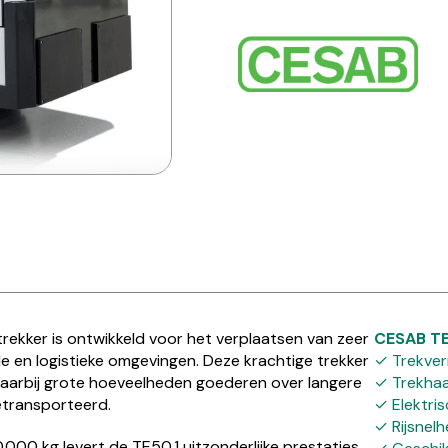
rekker is ontwikkeld voor het verplaatsen van zeer
CESAB TE
le en logistieke omgevingen. Deze krachtige trekker
✓ Trekve
waarbij grote hoeveelheden goederen over langere
✓ Trekhaa
transporteerd.
✓ Elektris
✓ Rijsnelh
000 kg levert de TE50.1 uitzonderlijke prestaties