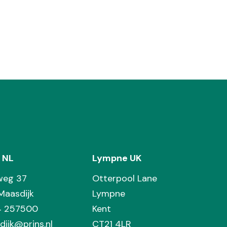
 NL
Lympne UK
weg 37
Otterpool Lane
Maasdijk
Lympne
74 257500
Kent
dijk@prins.nl
CT21 4LR