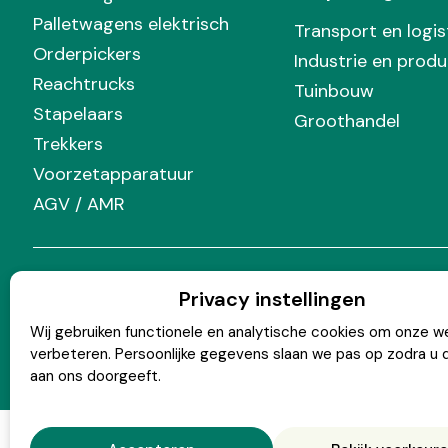
Palletwagens elektrisch
Transport en logis
Orderpickers
Industrie en produ
Reachtrucks
Tuinbouw
Stapelaars
Groothandel
Trekkers
Voorzetapparatuur
AGV / AMR
Volg Prins
Privacy instellingen
Wij gebruiken functionele en analytische cookies om onze w
verbeteren. Persoonlijke gegevens slaan we pas op zodra u 
aan ons doorgeeft.
© Copyright 2026 Prins