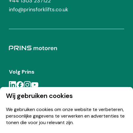
+44 1303 237122
info@prinsforklifts.co.uk
Volg Prins
Wij gebruiken cookies
Meld je aan voor de Prins nieuwsbrief
We gebruiken cookies om onze website te verbeteren,
persoonlijke gegevens te verwerken en advertenties te
Inschrijven
tonen die voor jou relevant zijn.