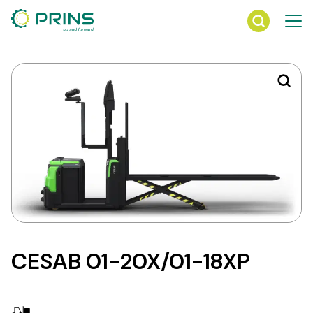
Ga
direct
naar
de
inhoud
CESAB 01-20X/01-18XP