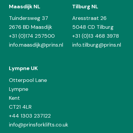
Maasdijk NL
Tilburg NL
Tuindersweg 37
Aresstraat 26
2676 BD Maasdijk
5048 CD Tilburg
+31 (0)174 257500
+31 (0)13 468 3978
info.maasdijk@prins.nl
info.tilburg@prins.nl
Lympne UK
Otterpool Lane
Lympne
Kent
CT21 4LR
+44 1303 237122
info@prinsforklifts.co.uk