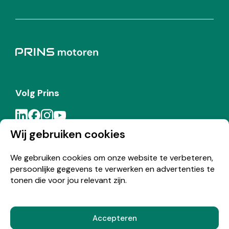
Volg Prins
Wij gebruiken cookies
Meld je aan voor de Prins nieuwsbrief
We gebruiken cookies om onze website te verbeteren,
persoonlijke gegevens te verwerken en advertenties te
Inschrijven
tonen die voor jou relevant zijn.
Accepteren
© Copyright 2026 Prins