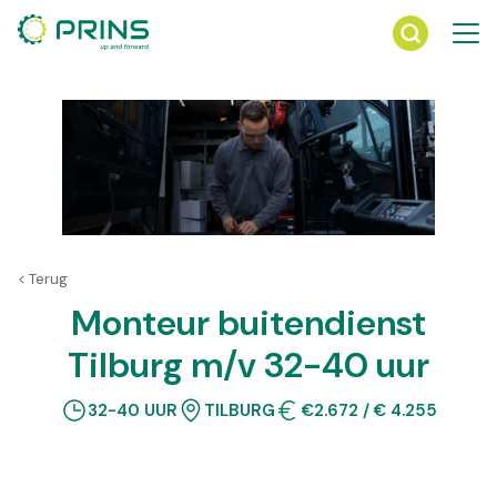
Ga
direct
naar
de
inhoud
< Terug
Monteur buitendienst
Tilburg m/v 32-40 uur
32-40 UUR
TILBURG
€2.672 / € 4.255